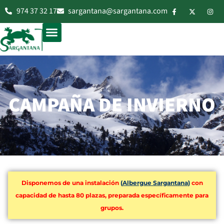
974 37 32 17
sargantana@sargantana.com
CAMPAÑA DE INVIERNO
Disponemos de una instalación
(
Albergue Sargantana
)
con
capacidad de hasta 80 plazas, preparada específicamente para
grupos.